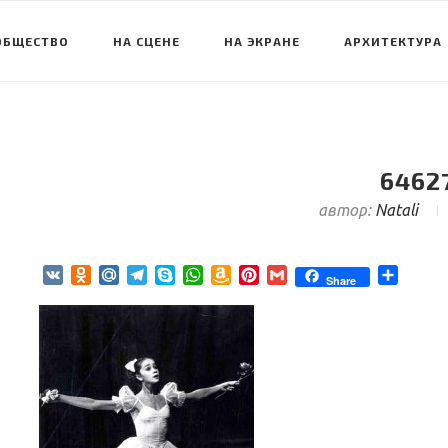
ОБЩЕСТВО
НА СЦЕНЕ
НА ЭКРАНЕ
АРХИТЕКТУРА
6462
автор:
Natali
VK
Odnoklassniki
Mail.Ru
Telegram
Skype
WhatsApp
Amazon
Pinterest
Gmail
Отпра
Share
Wish
List