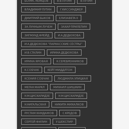
БОРИС НЕМЦОВ
В.В.ПУТИН
В.ПУТИН
ВЛАДИМИР ПУТИН
Г.КИССИНДЖЕР
ДМИТРИЙ БЫКОВ
ЕЛИЗАВЕТА II
ЗА ЛУННЫМ ЛУЧЕМ
ЗАХАР ПРИЛЕПИН
ЗИГМУНД ФРЕЙД
И.А.ДЕДЮХОВА
И.А.ДЕДЮХОВА "ПАРНАССКИЕ СЁСТРЫ"
И.В.СТАЛИН
ИРИНА ДЕДЮХОВА
ИРИНА ЯРОВАЯ
К.СЕРЕБРЕННИКОВ
К.СОБЧАК
КЕЙТ МИДДЛТОН
КСЕНИЯ СОБЧАК
ЛЮДМИЛА УЛИЦКАЯ
МЕГАН МАРКЛ
МИХАИЛ ШИШКИН
Н.М.ЦИСКАРИДЗЕ
Н.М.ЦИСКАРИДЗЕ
Н.НИГАЛЬСКАЯ
НИКИТА МИХАЛКОВ
РУСТАМ ХАМДАМОВ
С.КРЕДОВ
СЕРГЕЙ ФИЛИН
У.ШЕКСПИР