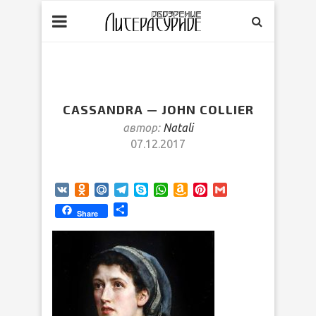
CASSANDRA — JOHN COLLIER
автор:
Natali
07.12.2017
VK
Odnoklassniki
Mail.Ru
Telegram
Skype
WhatsApp
Amazon
Pinterest
Gmail
Wish
Отправить
Share
List