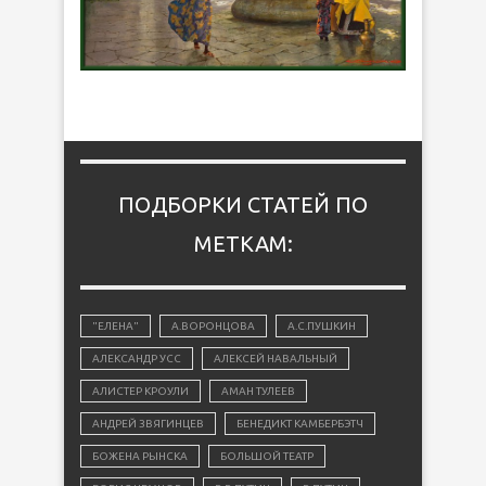
ПОДБОРКИ СТАТЕЙ ПО
МЕТКАМ:
"ЕЛЕНА"
А.ВОРОНЦОВА
А.С.ПУШКИН
АЛЕКСАНДР УСС
АЛЕКСЕЙ НАВАЛЬНЫЙ
АЛИСТЕР КРОУЛИ
АМАН ТУЛЕЕВ
АНДРЕЙ ЗВЯГИНЦЕВ
БЕНЕДИКТ КАМБЕРБЭТЧ
БОЖЕНА РЫНСКА
БОЛЬШОЙ ТЕАТР