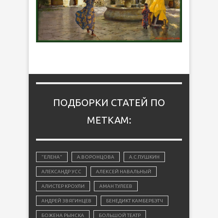
ПОДБОРКИ СТАТЕЙ ПО
МЕТКАМ:
"ЕЛЕНА"
А.ВОРОНЦОВА
А.С.ПУШКИН
АЛЕКСАНДР УСС
АЛЕКСЕЙ НАВАЛЬНЫЙ
АЛИСТЕР КРОУЛИ
АМАН ТУЛЕЕВ
АНДРЕЙ ЗВЯГИНЦЕВ
БЕНЕДИКТ КАМБЕРБЭТЧ
БОЖЕНА РЫНСКА
БОЛЬШОЙ ТЕАТР