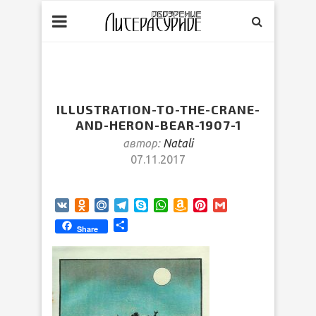
ILLUSTRATION-TO-THE-CRANE-
AND-HERON-BEAR-1907-1
автор:
Natali
07.11.2017
VK
Odnoklassniki
Mail.Ru
Telegram
Skype
WhatsApp
Amazon
Pinterest
Gmail
Wish
Отправить
Share
List