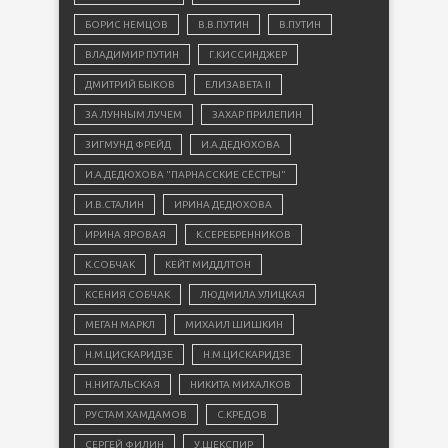
БОРИС НЕМЦОВ
В.В.ПУТИН
В.ПУТИН
ВЛАДИМИР ПУТИН
Г.КИССИНДЖЕР
ДМИТРИЙ БЫКОВ
ЕЛИЗАВЕТА II
ЗА ЛУННЫМ ЛУЧЕМ
ЗАХАР ПРИЛЕПИН
ЗИГМУНД ФРЕЙД
И.А.ДЕДЮХОВА
И.А.ДЕДЮХОВА "ПАРНАССКИЕ СЁСТРЫ"
И.В.СТАЛИН
ИРИНА ДЕДЮХОВА
ИРИНА ЯРОВАЯ
К.СЕРЕБРЕННИКОВ
К.СОБЧАК
КЕЙТ МИДДЛТОН
КСЕНИЯ СОБЧАК
ЛЮДМИЛА УЛИЦКАЯ
МЕГАН МАРКЛ
МИХАИЛ ШИШКИН
Н.М.ЦИСКАРИДЗЕ
Н.М.ЦИСКАРИДЗЕ
Н.НИГАЛЬСКАЯ
НИКИТА МИХАЛКОВ
РУСТАМ ХАМДАМОВ
С.КРЕДОВ
СЕРГЕЙ ФИЛИН
У.ШЕКСПИР