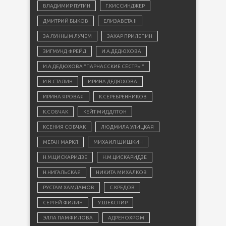
ВЛАДИМИР ПУТИН
Г.КИССИНДЖЕР
ДМИТРИЙ БЫКОВ
ЕЛИЗАВЕТА II
ЗА ЛУННЫМ ЛУЧЕМ
ЗАХАР ПРИЛЕПИН
ЗИГМУНД ФРЕЙД
И.А.ДЕДЮХОВА
И.А.ДЕДЮХОВА "ПАРНАССКИЕ СЁСТРЫ"
И.В.СТАЛИН
ИРИНА ДЕДЮХОВА
ИРИНА ЯРОВАЯ
К.СЕРЕБРЕННИКОВ
К.СОБЧАК
КЕЙТ МИДДЛТОН
КСЕНИЯ СОБЧАК
ЛЮДМИЛА УЛИЦКАЯ
МЕГАН МАРКЛ
МИХАИЛ ШИШКИН
Н.М.ЦИСКАРИДЗЕ
Н.М.ЦИСКАРИДЗЕ
Н.НИГАЛЬСКАЯ
НИКИТА МИХАЛКОВ
РУСТАМ ХАМДАМОВ
С.КРЕДОВ
СЕРГЕЙ ФИЛИН
У.ШЕКСПИР
ЭЛЛА ПАМФИЛОВА
АДРЕНОХРОМ