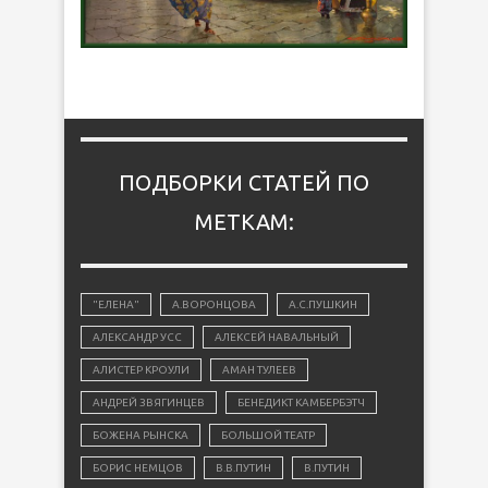
ПОДБОРКИ СТАТЕЙ ПО
МЕТКАМ:
"ЕЛЕНА"
А.ВОРОНЦОВА
А.С.ПУШКИН
АЛЕКСАНДР УСС
АЛЕКСЕЙ НАВАЛЬНЫЙ
АЛИСТЕР КРОУЛИ
АМАН ТУЛЕЕВ
АНДРЕЙ ЗВЯГИНЦЕВ
БЕНЕДИКТ КАМБЕРБЭТЧ
БОЖЕНА РЫНСКА
БОЛЬШОЙ ТЕАТР
БОРИС НЕМЦОВ
В.В.ПУТИН
В.ПУТИН