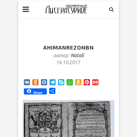
AHIMANREZONBN
автор:
Natali
16.10.2017
VK
Odnoklassniki
Mail.Ru
Telegram
Skype
WhatsApp
Amazon
Pinterest
Gmail
Wish
Отправить
Share
List