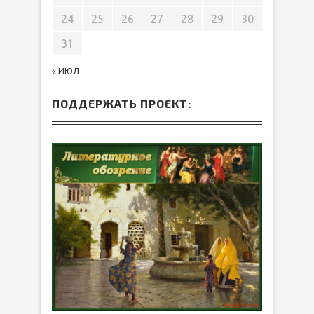
24
25
26
27
28
29
30
31
« ИЮЛ
ПОДДЕРЖАТЬ ПРОЕКТ: