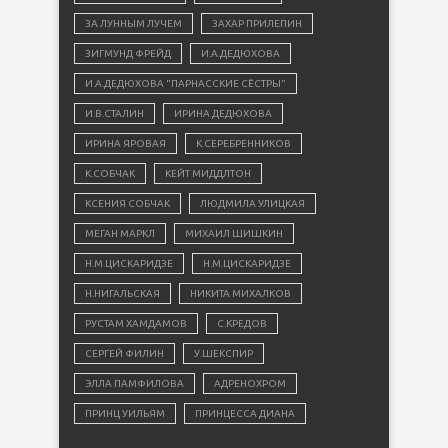
ЗА ЛУННЫМ ЛУЧЕМ
ЗАХАР ПРИЛЕПИН
ЗИГМУНД ФРЕЙД
И.А.ДЕДЮХОВА
И.А.ДЕДЮХОВА "ПАРНАССКИЕ СЁСТРЫ"
И.В.СТАЛИН
ИРИНА ДЕДЮХОВА
ИРИНА ЯРОВАЯ
К.СЕРЕБРЕННИКОВ
К.СОБЧАК
КЕЙТ МИДДЛТОН
КСЕНИЯ СОБЧАК
ЛЮДМИЛА УЛИЦКАЯ
МЕГАН МАРКЛ
МИХАИЛ ШИШКИН
Н.М.ЦИСКАРИДЗЕ
Н.М.ЦИСКАРИДЗЕ
Н.НИГАЛЬСКАЯ
НИКИТА МИХАЛКОВ
РУСТАМ ХАМДАМОВ
С.КРЕДОВ
СЕРГЕЙ ФИЛИН
У.ШЕКСПИР
ЭЛЛА ПАМФИЛОВА
АДРЕНОХРОМ
ПРИНЦ УИЛЬЯМ
ПРИНЦЕССА ДИАНА