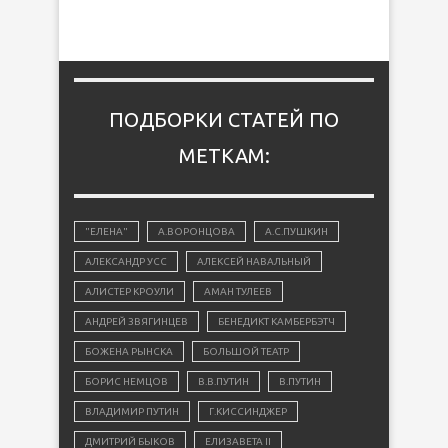
ПОДБОРКИ СТАТЕЙ ПО
МЕТКАМ:
"ЕЛЕНА"
А.ВОРОНЦОВА
А.С.ПУШКИН
АЛЕКСАНДР УСС
АЛЕКСЕЙ НАВАЛЬНЫЙ
АЛИСТЕР КРОУЛИ
АМАН ТУЛЕЕВ
АНДРЕЙ ЗВЯГИНЦЕВ
БЕНЕДИКТ КАМБЕРБЭТЧ
БОЖЕНА РЫНСКА
БОЛЬШОЙ ТЕАТР
БОРИС НЕМЦОВ
В.В.ПУТИН
В.ПУТИН
ВЛАДИМИР ПУТИН
Г.КИССИНДЖЕР
ДМИТРИЙ БЫКОВ
ЕЛИЗАВЕТА II