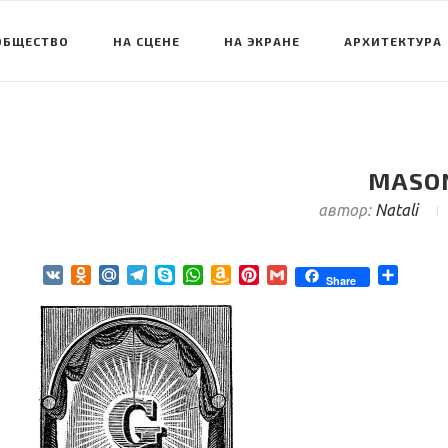
ОБЩЕСТВО
НА СЦЕНЕ
НА ЭКРАНЕ
АРХИТЕКТУРА
MASO
автор:
Natali
VK
Odnoklassniki
Mail.Ru
Telegram
Skype
WhatsApp
Amazon
Pinterest
Gmail
Отпра
Share
Wish
List