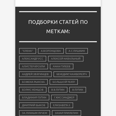
ПОДБОРКИ СТАТЕЙ ПО
МЕТКАМ:
"ЕЛЕНА"
А.ВОРОНЦОВА
А.С.ПУШКИН
АЛЕКСАНДР УСС
АЛЕКСЕЙ НАВАЛЬНЫЙ
АЛИСТЕР КРОУЛИ
АМАН ТУЛЕЕВ
АНДРЕЙ ЗВЯГИНЦЕВ
БЕНЕДИКТ КАМБЕРБЭТЧ
БОЖЕНА РЫНСКА
БОЛЬШОЙ ТЕАТР
БОРИС НЕМЦОВ
В.В.ПУТИН
В.ПУТИН
ВЛАДИМИР ПУТИН
Г.КИССИНДЖЕР
ДМИТРИЙ БЫКОВ
ЕЛИЗАВЕТА II
ЗА ЛУННЫМ ЛУЧЕМ
ЗАХАР ПРИЛЕПИН