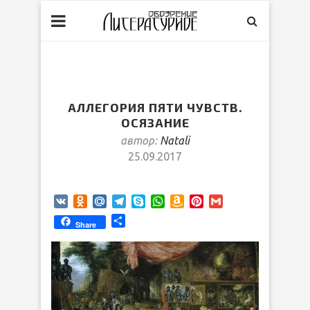
АЛЛЕГОРИЯ ПЯТИ ЧУВСТВ.
ОСЯЗАНИЕ
автор:
Natali
25.09.2017
VK
Odnoklassniki
Mail.Ru
Telegram
Skype
WhatsApp
Amazon
Pinterest
Gmail
Wish
Отправить
Share
List