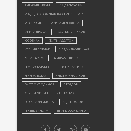
ЗИГМУНД ФРЕЙД
И.А.ДЕДЮХОВА
И.А.ДЕДЮХОВА "ПАРНАССКИЕ СЁСТРЫ"
И.В.СТАЛИН
ИРИНА ДЕДЮХОВА
ИРИНА ЯРОВАЯ
К.СЕРЕБРЕННИКОВ
К.СОБЧАК
КЕЙТ МИДДЛТОН
КСЕНИЯ СОБЧАК
ЛЮДМИЛА УЛИЦКАЯ
МЕГАН МАРКЛ
МИХАИЛ ШИШКИН
Н.М.ЦИСКАРИДЗЕ
Н.М.ЦИСКАРИДЗЕ
Н.НИГАЛЬСКАЯ
НИКИТА МИХАЛКОВ
РУСТАМ ХАМДАМОВ
С.КРЕДОВ
СЕРГЕЙ ФИЛИН
У.ШЕКСПИР
ЭЛЛА ПАМФИЛОВА
АДРЕНОХРОМ
ПРИНЦ УИЛЬЯМ
ПРИНЦЕССА ДИАНА