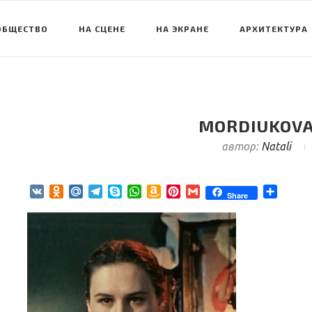
ОБЩЕСТВО
НА СЦЕНЕ
НА ЭКРАНЕ
АРХИТЕКТУРА
MORDIUKOVA
автор:
Natali
VK
Odnoklassniki
Mail.Ru
Telegram
Skype
WhatsApp
Amazon
Pinterest
Gmail
Отпра
Share
Wish
List