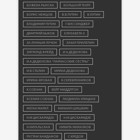
БОЖЕНА РЫНСКА
БОЛЬШОЙ ТЕАТР
БОРИС НЕМЦОВ
В.В.ПУТИН
В.ПУТИН
ВЛАДИМИР ПУТИН
Г.КИССИНДЖЕР
ДМИТРИЙ БЫКОВ
ЕЛИЗАВЕТА II
ЗА ЛУННЫМ ЛУЧЕМ
ЗАХАР ПРИЛЕПИН
ЗИГМУНД ФРЕЙД
И.А.ДЕДЮХОВА
И.А.ДЕДЮХОВА "ПАРНАССКИЕ СЁСТРЫ"
И.В.СТАЛИН
ИРИНА ДЕДЮХОВА
ИРИНА ЯРОВАЯ
К.СЕРЕБРЕННИКОВ
К.СОБЧАК
КЕЙТ МИДДЛТОН
КСЕНИЯ СОБЧАК
ЛЮДМИЛА УЛИЦКАЯ
МЕГАН МАРКЛ
МИХАИЛ ШИШКИН
Н.М.ЦИСКАРИДЗЕ
Н.М.ЦИСКАРИДЗЕ
Н.НИГАЛЬСКАЯ
НИКИТА МИХАЛКОВ
РУСТАМ ХАМДАМОВ
С.КРЕДОВ