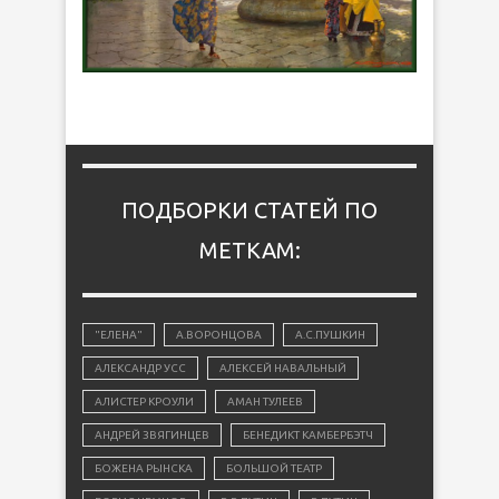
ПОДБОРКИ СТАТЕЙ ПО
МЕТКАМ:
"ЕЛЕНА"
А.ВОРОНЦОВА
А.С.ПУШКИН
АЛЕКСАНДР УСС
АЛЕКСЕЙ НАВАЛЬНЫЙ
АЛИСТЕР КРОУЛИ
АМАН ТУЛЕЕВ
АНДРЕЙ ЗВЯГИНЦЕВ
БЕНЕДИКТ КАМБЕРБЭТЧ
БОЖЕНА РЫНСКА
БОЛЬШОЙ ТЕАТР