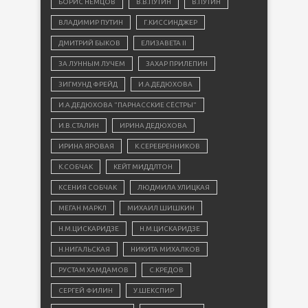
БОРИС НЕМЦОВ
В.В.ПУТИН
В.ПУТИН
ВЛАДИМИР ПУТИН
Г.КИССИНДЖЕР
ДМИТРИЙ БЫКОВ
ЕЛИЗАВЕТА II
ЗА ЛУННЫМ ЛУЧЕМ
ЗАХАР ПРИЛЕПИН
ЗИГМУНД ФРЕЙД
И.А.ДЕДЮХОВА
И.А.ДЕДЮХОВА "ПАРНАССКИЕ СЁСТРЫ"
И.В.СТАЛИН
ИРИНА ДЕДЮХОВА
ИРИНА ЯРОВАЯ
К.СЕРЕБРЕННИКОВ
К.СОБЧАК
КЕЙТ МИДДЛТОН
КСЕНИЯ СОБЧАК
ЛЮДМИЛА УЛИЦКАЯ
МЕГАН МАРКЛ
МИХАИЛ ШИШКИН
Н.М.ЦИСКАРИДЗЕ
Н.М.ЦИСКАРИДЗЕ
Н.НИГАЛЬСКАЯ
НИКИТА МИХАЛКОВ
РУСТАМ ХАМДАМОВ
С.КРЕДОВ
СЕРГЕЙ ФИЛИН
У.ШЕКСПИР