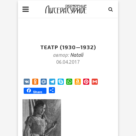
ТЕАТР (1930—1932)
автор:
Natali
06.04.2017
VK
Odnoklassniki
Mail.Ru
Telegram
Skype
WhatsApp
Amazon
Pinterest
Gmail
Wish
Отправить
Share
List