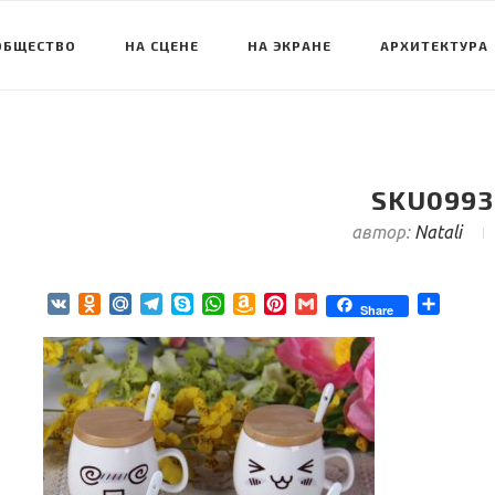
ОБЩЕСТВО
НА СЦЕНЕ
НА ЭКРАНЕ
АРХИТЕКТУРА
SKU0993
автор:
Natali
VK
Odnoklassniki
Mail.Ru
Telegram
Skype
WhatsApp
Amazon
Pinterest
Gmail
Отпра
Share
Wish
List