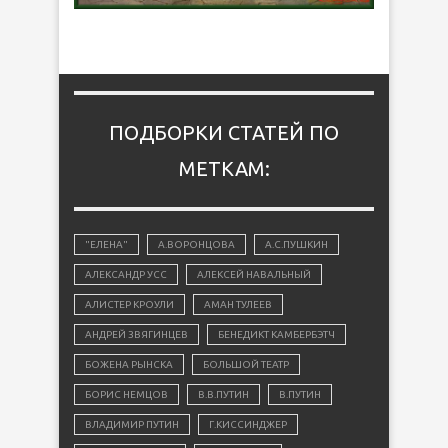
ПОДБОРКИ СТАТЕЙ ПО
МЕТКАМ:
"ЕЛЕНА"
А.ВОРОНЦОВА
А.С.ПУШКИН
АЛЕКСАНДР УСС
АЛЕКСЕЙ НАВАЛЬНЫЙ
АЛИСТЕР КРОУЛИ
АМАН ТУЛЕЕВ
АНДРЕЙ ЗВЯГИНЦЕВ
БЕНЕДИКТ КАМБЕРБЭТЧ
БОЖЕНА РЫНСКА
БОЛЬШОЙ ТЕАТР
БОРИС НЕМЦОВ
В.В.ПУТИН
В.ПУТИН
ВЛАДИМИР ПУТИН
Г.КИССИНДЖЕР