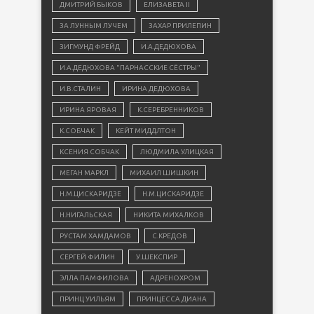
ДМИТРИЙ БЫКОВ
ЕЛИЗАВЕТА II
ЗА ЛУННЫМ ЛУЧЕМ
ЗАХАР ПРИЛЕПИН
ЗИГМУНД ФРЕЙД
И.А.ДЕДЮХОВА
И.А.ДЕДЮХОВА "ПАРНАССКИЕ СЁСТРЫ"
И.В.СТАЛИН
ИРИНА ДЕДЮХОВА
ИРИНА ЯРОВАЯ
К.СЕРЕБРЕННИКОВ
К.СОБЧАК
КЕЙТ МИДДЛТОН
КСЕНИЯ СОБЧАК
ЛЮДМИЛА УЛИЦКАЯ
МЕГАН МАРКЛ
МИХАИЛ ШИШКИН
Н.М.ЦИСКАРИДЗЕ
Н.М.ЦИСКАРИДЗЕ
Н.НИГАЛЬСКАЯ
НИКИТА МИХАЛКОВ
РУСТАМ ХАМДАМОВ
С.КРЕДОВ
СЕРГЕЙ ФИЛИН
У.ШЕКСПИР
ЭЛЛА ПАМФИЛОВА
АДРЕНОХРОМ
ПРИНЦ УИЛЬЯМ
ПРИНЦЕССА ДИАНА