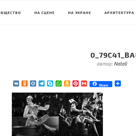
ОБЩЕСТВО
НА СЦЕНЕ
НА ЭКРАНЕ
АРХИТЕКТУРА
0_79C41_BA
автор:
Natali
VK
Odnoklassniki
Mail.Ru
Telegram
Skype
WhatsApp
Amazon
Pinterest
Gmail
Отпра
Share
Wish
List