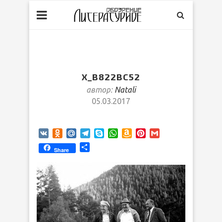
X_B822BC52
автор:
Natali
05.03.2017
VK
Odnoklassniki
Mail.Ru
Telegram
Skype
WhatsApp
Amazon
Pinterest
Gmail
Wish
Отправить
Share
List