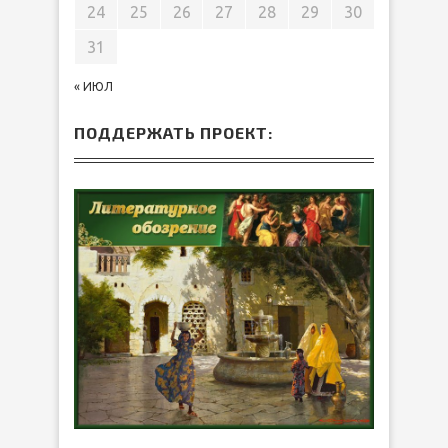
24
25
26
27
28
29
30
31
« ИЮЛ
ПОДДЕРЖАТЬ ПРОЕКТ: