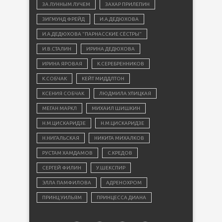
ЗА ЛУННЫМ ЛУЧЕМ
ЗАХАР ПРИЛЕПИН
ЗИГМУНД ФРЕЙД
И.А.ДЕДЮХОВА
И.А.ДЕДЮХОВА "ПАРНАССКИЕ СЁСТРЫ"
И.В.СТАЛИН
ИРИНА ДЕДЮХОВА
ИРИНА ЯРОВАЯ
К.СЕРЕБРЕННИКОВ
К.СОБЧАК
КЕЙТ МИДДЛТОН
КСЕНИЯ СОБЧАК
ЛЮДМИЛА УЛИЦКАЯ
МЕГАН МАРКЛ
МИХАИЛ ШИШКИН
Н.М.ЦИСКАРИДЗЕ
Н.М.ЦИСКАРИДЗЕ
Н.НИГАЛЬСКАЯ
НИКИТА МИХАЛКОВ
РУСТАМ ХАМДАМОВ
С.КРЕДОВ
СЕРГЕЙ ФИЛИН
У.ШЕКСПИР
ЭЛЛА ПАМФИЛОВА
АДРЕНОХРОМ
ПРИНЦ УИЛЬЯМ
ПРИНЦЕССА ДИАНА