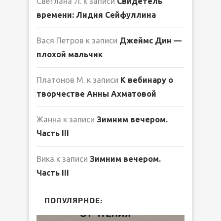
Светлана Л.
к записи
Свидетель
времени: Лидия Сейфуллина
Вася Петров
к записи
Джеймс Дин —
плохой мальчик
Платонов М.
к записи
К вебинару о
творчестве Анны Ахматовой
Жанна
к записи
Зимним вечером.
Часть III
Вика
к записи
Зимним вечером.
Часть III
ПОПУЛЯРНОЕ: