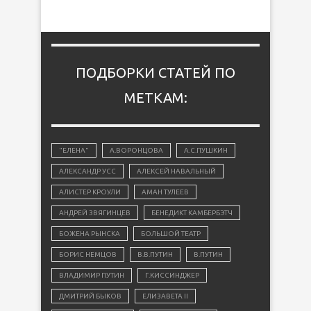
ПОДБОРКИ СТАТЕЙ ПО
МЕТКАМ:
"ЕЛЕНА"
А.ВОРОНЦОВА
А.С.ПУШКИН
АЛЕКСАНДР УСС
АЛЕКСЕЙ НАВАЛЬНЫЙ
АЛИСТЕР КРОУЛИ
АМАН ТУЛЕЕВ
АНДРЕЙ ЗВЯГИНЦЕВ
БЕНЕДИКТ КАМБЕРБЭТЧ
БОЖЕНА РЫНСКА
БОЛЬШОЙ ТЕАТР
БОРИС НЕМЦОВ
В.В.ПУТИН
В.ПУТИН
ВЛАДИМИР ПУТИН
Г.КИССИНДЖЕР
ДМИТРИЙ БЫКОВ
ЕЛИЗАВЕТА II