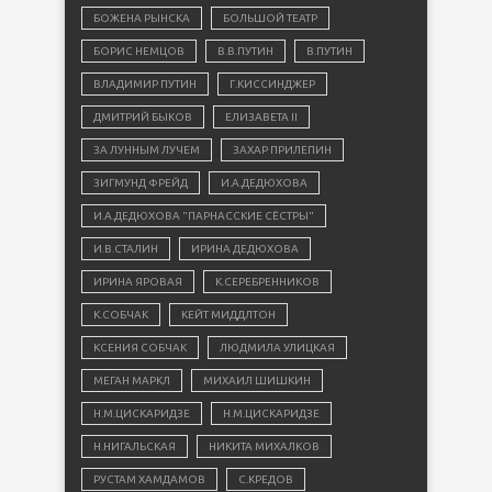
БОЖЕНА РЫНСКА
БОЛЬШОЙ ТЕАТР
БОРИС НЕМЦОВ
В.В.ПУТИН
В.ПУТИН
ВЛАДИМИР ПУТИН
Г.КИССИНДЖЕР
ДМИТРИЙ БЫКОВ
ЕЛИЗАВЕТА II
ЗА ЛУННЫМ ЛУЧЕМ
ЗАХАР ПРИЛЕПИН
ЗИГМУНД ФРЕЙД
И.А.ДЕДЮХОВА
И.А.ДЕДЮХОВА "ПАРНАССКИЕ СЁСТРЫ"
И.В.СТАЛИН
ИРИНА ДЕДЮХОВА
ИРИНА ЯРОВАЯ
К.СЕРЕБРЕННИКОВ
К.СОБЧАК
КЕЙТ МИДДЛТОН
КСЕНИЯ СОБЧАК
ЛЮДМИЛА УЛИЦКАЯ
МЕГАН МАРКЛ
МИХАИЛ ШИШКИН
Н.М.ЦИСКАРИДЗЕ
Н.М.ЦИСКАРИДЗЕ
Н.НИГАЛЬСКАЯ
НИКИТА МИХАЛКОВ
РУСТАМ ХАМДАМОВ
С.КРЕДОВ