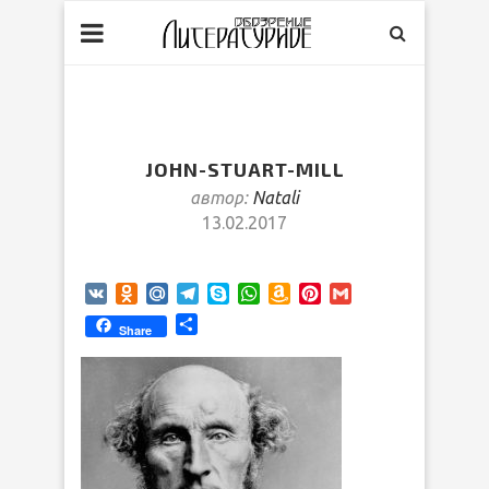
JOHN-STUART-MILL
автор:
Natali
13.02.2017
VK
Odnoklassniki
Mail.Ru
Telegram
Skype
WhatsApp
Amazon
Pinterest
Gmail
Wish
Отправить
Share
List