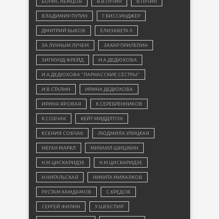
БОРИС НЕМЦОВ
В.В.ПУТИН
В.ПУТИН
ВЛАДИМИР ПУТИН
Г.КИССИНДЖЕР
ДМИТРИЙ БЫКОВ
ЕЛИЗАВЕТА II
ЗА ЛУННЫМ ЛУЧЕМ
ЗАХАР ПРИЛЕПИН
ЗИГМУНД ФРЕЙД
И.А.ДЕДЮХОВА
И.А.ДЕДЮХОВА "ПАРНАССКИЕ СЁСТРЫ"
И.В.СТАЛИН
ИРИНА ДЕДЮХОВА
ИРИНА ЯРОВАЯ
К.СЕРЕБРЕННИКОВ
К.СОБЧАК
КЕЙТ МИДДЛТОН
КСЕНИЯ СОБЧАК
ЛЮДМИЛА УЛИЦКАЯ
МЕГАН МАРКЛ
МИХАИЛ ШИШКИН
Н.М.ЦИСКАРИДЗЕ
Н.М.ЦИСКАРИДЗЕ
Н.НИГАЛЬСКАЯ
НИКИТА МИХАЛКОВ
РУСТАМ ХАМДАМОВ
С.КРЕДОВ
СЕРГЕЙ ФИЛИН
У.ШЕКСПИР