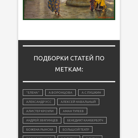
ПОДБОРКИ СТАТЕЙ ПО
МЕТКАМ:
"ЕЛЕНА"
А.ВОРОНЦОВА
А.С.ПУШКИН
АЛЕКСАНДР УСС
АЛЕКСЕЙ НАВАЛЬНЫЙ
АЛИСТЕР КРОУЛИ
АМАН ТУЛЕЕВ
АНДРЕЙ ЗВЯГИНЦЕВ
БЕНЕДИКТ КАМБЕРБЭТЧ
БОЖЕНА РЫНСКА
БОЛЬШОЙ ТЕАТР