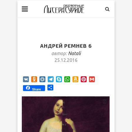
АНДРЕЙ РЕМНЕВ 6
автор:
Natali
25.12.2016
VK
Odnoklassniki
Mail.Ru
Telegram
Skype
WhatsApp
Amazon
Pinterest
Gmail
Wish
Отправить
Share
List