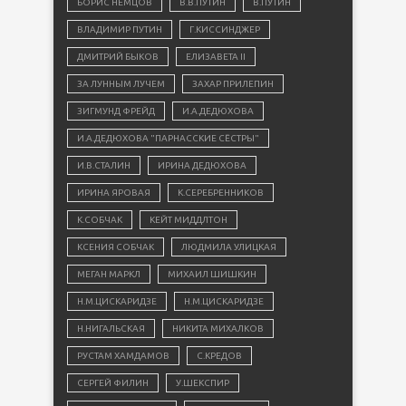
БОРИС НЕМЦОВ
В.В.ПУТИН
В.ПУТИН
ВЛАДИМИР ПУТИН
Г.КИССИНДЖЕР
ДМИТРИЙ БЫКОВ
ЕЛИЗАВЕТА II
ЗА ЛУННЫМ ЛУЧЕМ
ЗАХАР ПРИЛЕПИН
ЗИГМУНД ФРЕЙД
И.А.ДЕДЮХОВА
И.А.ДЕДЮХОВА "ПАРНАССКИЕ СЁСТРЫ"
И.В.СТАЛИН
ИРИНА ДЕДЮХОВА
ИРИНА ЯРОВАЯ
К.СЕРЕБРЕННИКОВ
К.СОБЧАК
КЕЙТ МИДДЛТОН
КСЕНИЯ СОБЧАК
ЛЮДМИЛА УЛИЦКАЯ
МЕГАН МАРКЛ
МИХАИЛ ШИШКИН
Н.М.ЦИСКАРИДЗЕ
Н.М.ЦИСКАРИДЗЕ
Н.НИГАЛЬСКАЯ
НИКИТА МИХАЛКОВ
РУСТАМ ХАМДАМОВ
С.КРЕДОВ
СЕРГЕЙ ФИЛИН
У.ШЕКСПИР