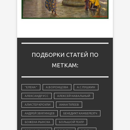
ПОДБОРКИ СТАТЕЙ ПО
МЕТКАМ:
"ЕЛЕНА"
А.ВОРОНЦОВА
А.С.ПУШКИН
АЛЕКСАНДР УСС
АЛЕКСЕЙ НАВАЛЬНЫЙ
АЛИСТЕР КРОУЛИ
АМАН ТУЛЕЕВ
АНДРЕЙ ЗВЯГИНЦЕВ
БЕНЕДИКТ КАМБЕРБЭТЧ
БОЖЕНА РЫНСКА
БОЛЬШОЙ ТЕАТР