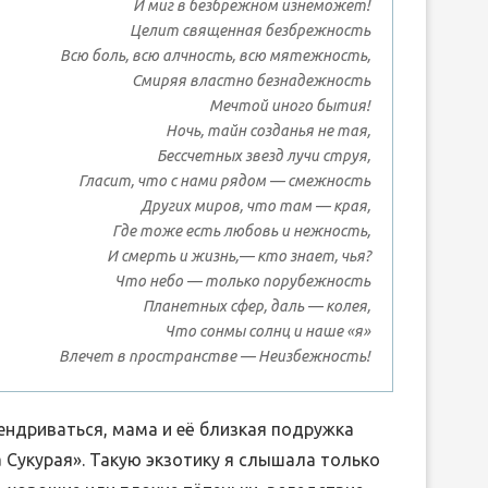
И миг в безбрежном изнеможет!
Целит священная безбрежность
Всю боль, всю алчность, всю мятежность,
Смиряя властно безнадежность
ЛИБРЕТТО ОПЕРЫ ГА
Мечтой иного бытия!
ДРЕВНЕЙ ГРЕЦИИ
ДОНИЦЕТТИ «ДОЧЬ П
Ночь, тайн созданья не тая,
15.Июн.2026
Бессчетных звезд лучи струя,
05.Июн.2026
Гласит, что с нами рядом — смежность
Других миров, что там — края,
Где тоже есть любовь и нежность,
И смерть и жизнь,— кто знает, чья?
Что небо — только порубежность
Планетных сфер, даль — колея,
Что сонмы солнц и наше «я»
Влечет в пространстве — Неизбежность!
ендриваться, мама и её близкая подружка
 Сукурая». Такую экзотику я слышала только