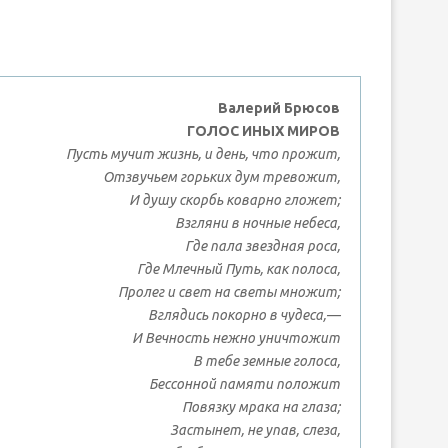
вить
Валерий Брюсов
ГОЛОС ИНЫХ МИРОВ
Пусть мучит жизнь, и день, что прожит,
Отзвучьем горьких дум тревожит,
И душу скорбь коварно гложет;
Взгляни в ночные небеса,
Где пала звездная роса,
Где Млечный Путь, как полоса,
Пролег и свет на светы множит;
Вглядись покорно в чудеса,—
И Вечность нежно уничтожит
В тебе земные голоса,
Бессонной памяти положит
Повязку мрака на глаза;
Застынет, не упав, слеза,