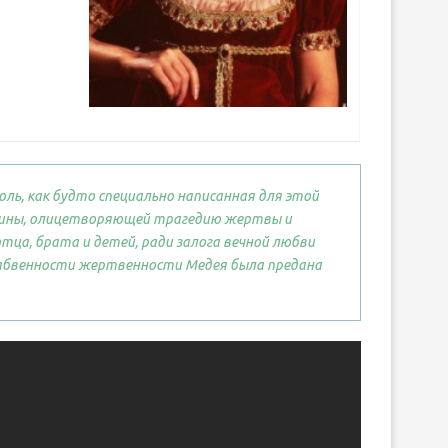
ль, как будто специально написанная для этой
щины, олицетворяющей трагедию жертвы и
ца, брата и детей, ради залога вечной любви
озабвенности жертвенности Медея была предана