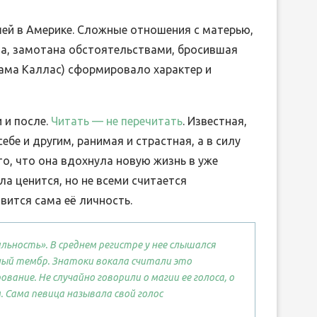
шей в Америке. Сложные отношения с матерью,
ва, замотана обстоятельствами, бросившая
сама Каллас) сформировало характер и
 и после.
Читать — не перечитать
. Известная,
ебе и другим, ранимая и страстная, а в силу
о, что она вдохнула новую жизнь в уже
ла ценится, но не всеми считается
вится сама её личность.
ильность». В среднем регистре у нее слышался
ный тембр. Знатоки вокала считали это
ание. Не случайно говорили о магии ее голоса, о
 Сама певица называла свой голос