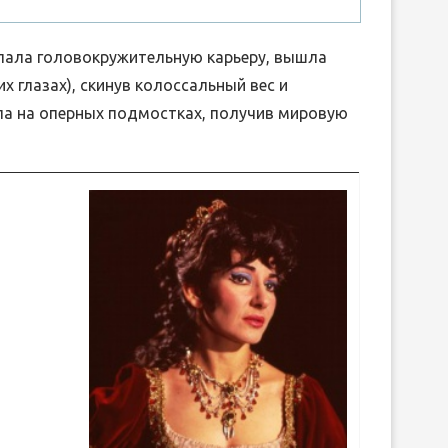
елала головокружительную карьеру, вышла
х глазах), скинув колоссальный вес и
ла на оперных подмостках, получив мировую