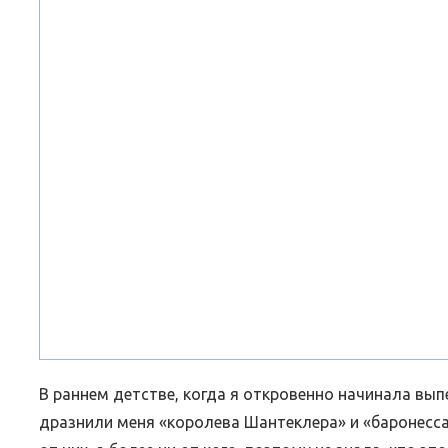
ВЕБИНАРЫ ИЮЛЯ 2026 ГОДА
МИФЫ 
30.Июн.2026
В раннем детстве, когда я откровенно начинала вып
дразнили меня «королева Шантеклера» и «баронесса