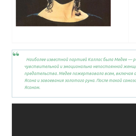
Наиболее известной партией Каллас была Медея — ро
чувствительной и эмоционально непостоянной жен
предательства. Медея пожертвовала всем, включая от
Ясона и завоевания золотого руна. После такой сам
Ясоном.