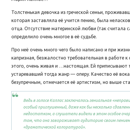
Толстенькая девочка из греческой семьи, проживав
которая заставляла её учится пению, была неласко
отца. Отсутствие материнской любви (так считала 
определило очень многое в её судьбе.
Про неё очень много чего было написано и при жизни
капризная, безжалостно требовательная в работе к с
этого, очень живая и …настоящая. Ей приписывают т
устаревавший тогда жанр — оперу. Качество её вока
безупречным, отмечается её артистизм, но выше ста
Ведь в голосе Каллас заключалась гениальная «неправ
особый приглушенный, даже как бы несколько сдавлен
недостатком, а слушатели видели в этом особое очаров
том, что она завораживает аудиторию своим пением.
«драматической колоратурой».