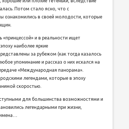
то, хорошие или плохие тётеньки, вследствие
алась. Потом стало ясно, что с
 ознакомились в своей молодости, которые
нщин.
ь «принцессой» и в реальности ищет
 эпоху наиболее яркие
редставлены за рубежом (как тогда казалось
юбое упоминание и рассказ о них искался на
передаче «Международная панорама».
родскими легендами, которые в эпоху
авнимой скоростью.
оступными для большинства возможностями и
ановились легендарными при жизни,
 имена…