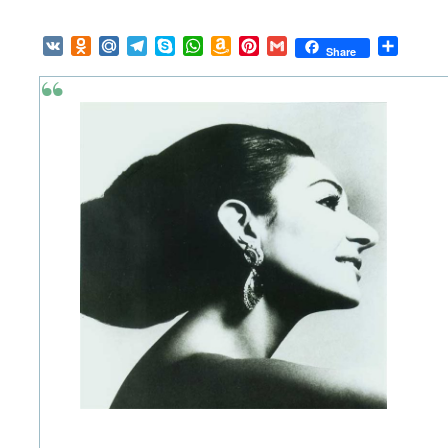
VK
Odnoklassniki
Mail.Ru
Telegram
Skype
WhatsApp
Amazon
Pinterest
Gmail
Отпра
Share
Wish
List