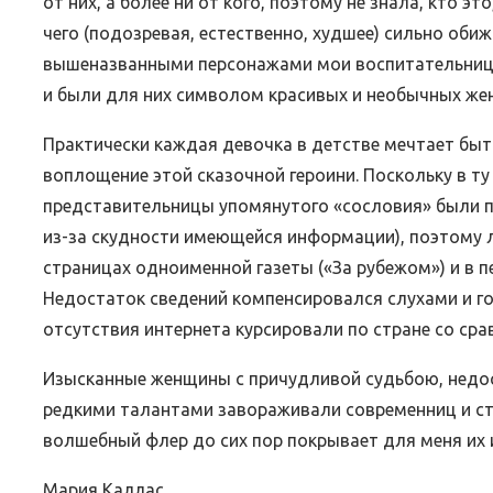
от них, а более ни от кого, поэтому не знала, кто э
чего (подозревая, естественно, худшее) сильно обиж
вышеназванными персонажами мои воспитательницы
и были для них символом красивых и необычных же
Практически каждая девочка в детстве мечтает быт
воплощение этой сказочной героини. Поскольку в ту
представительницы упомянутого «сословия» были п
из-за скудности имеющейся информации), поэтому л
страницах одноименной газеты («За рубежом») и в 
Недостаток сведений компенсировался слухами и го
отсутствия интернета курсировали по стране со ср
Изысканные женщины с причудливой судьбою, нед
редкими талантами завораживали современниц и ст
волшебный флер до сих пор покрывает для меня их
Мария Каллас…