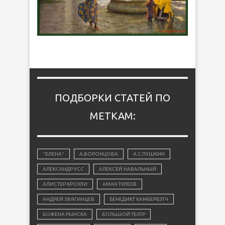
ПОДБОРКИ СТАТЕЙ ПО
МЕТКАМ:
"ЕЛЕНА"
А.ВОРОНЦОВА
А.С.ПУШКИН
АЛЕКСАНДР УСС
АЛЕКСЕЙ НАВАЛЬНЫЙ
АЛИСТЕР КРОУЛИ
АМАН ТУЛЕЕВ
АНДРЕЙ ЗВЯГИНЦЕВ
БЕНЕДИКТ КАМБЕРБЭТЧ
БОЖЕНА РЫНСКА
БОЛЬШОЙ ТЕАТР