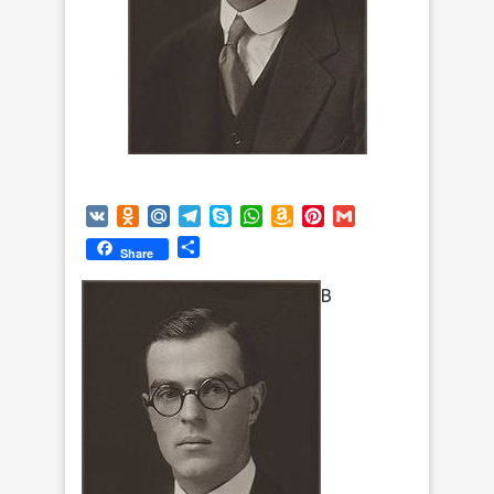
VK
Odnoklassniki
Mail.Ru
Telegram
Skype
WhatsApp
Amazon
Pinterest
Gmail
Wish
Отправить
Share
List
В