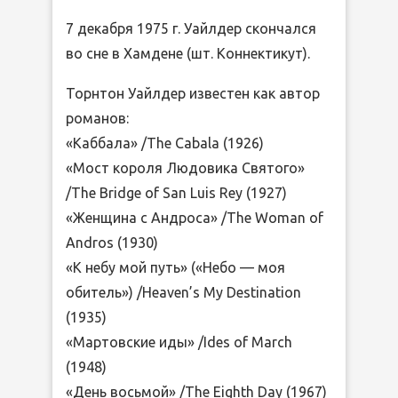
7 декабря 1975 г. Уайлдер скончался
во сне в Хамдене (шт. Коннектикут).
Торнтон Уайлдер известен как автор
романов:
«Каббала» /The Cabala (1926)
«Мост короля Людовика Святого»
/The Bridge of San Luis Rey (1927)
«Женщина с Андроса» /The Woman of
Andros (1930)
«К небу мой путь» («Небо — моя
обитель») /Heaven’s My Destination
(1935)
«Мартовские иды» /Ides of March
(1948)
«День восьмой» /The Eighth Day (1967)