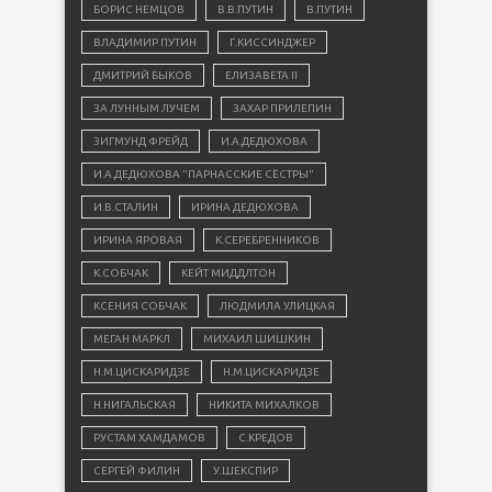
БОРИС НЕМЦОВ
В.В.ПУТИН
В.ПУТИН
ВЛАДИМИР ПУТИН
Г.КИССИНДЖЕР
ДМИТРИЙ БЫКОВ
ЕЛИЗАВЕТА II
ЗА ЛУННЫМ ЛУЧЕМ
ЗАХАР ПРИЛЕПИН
ЗИГМУНД ФРЕЙД
И.А.ДЕДЮХОВА
И.А.ДЕДЮХОВА "ПАРНАССКИЕ СЁСТРЫ"
И.В.СТАЛИН
ИРИНА ДЕДЮХОВА
ИРИНА ЯРОВАЯ
К.СЕРЕБРЕННИКОВ
К.СОБЧАК
КЕЙТ МИДДЛТОН
КСЕНИЯ СОБЧАК
ЛЮДМИЛА УЛИЦКАЯ
МЕГАН МАРКЛ
МИХАИЛ ШИШКИН
Н.М.ЦИСКАРИДЗЕ
Н.М.ЦИСКАРИДЗЕ
Н.НИГАЛЬСКАЯ
НИКИТА МИХАЛКОВ
РУСТАМ ХАМДАМОВ
С.КРЕДОВ
СЕРГЕЙ ФИЛИН
У.ШЕКСПИР