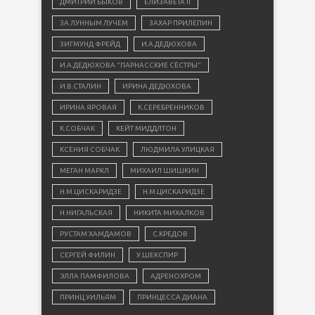
ДМИТРИЙ БЫКОВ
ЕЛИЗАВЕТА II
ЗА ЛУННЫМ ЛУЧЕМ
ЗАХАР ПРИЛЕПИН
ЗИГМУНД ФРЕЙД
И.А.ДЕДЮХОВА
И.А.ДЕДЮХОВА "ПАРНАССКИЕ СЁСТРЫ"
И.В.СТАЛИН
ИРИНА ДЕДЮХОВА
ИРИНА ЯРОВАЯ
К.СЕРЕБРЕННИКОВ
К.СОБЧАК
КЕЙТ МИДДЛТОН
КСЕНИЯ СОБЧАК
ЛЮДМИЛА УЛИЦКАЯ
МЕГАН МАРКЛ
МИХАИЛ ШИШКИН
Н.М.ЦИСКАРИДЗЕ
Н.М.ЦИСКАРИДЗЕ
Н.НИГАЛЬСКАЯ
НИКИТА МИХАЛКОВ
РУСТАМ ХАМДАМОВ
С.КРЕДОВ
СЕРГЕЙ ФИЛИН
У.ШЕКСПИР
ЭЛЛА ПАМФИЛОВА
АДРЕНОХРОМ
ПРИНЦ УИЛЬЯМ
ПРИНЦЕССА ДИАНА