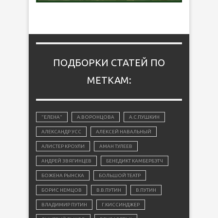
ПОДБОРКИ СТАТЕЙ ПО
МЕТКАМ:
"ЕЛЕНА"
А.ВОРОНЦОВА
А.С.ПУШКИН
АЛЕКСАНДР УСС
АЛЕКСЕЙ НАВАЛЬНЫЙ
АЛИСТЕР КРОУЛИ
АМАН ТУЛЕЕВ
АНДРЕЙ ЗВЯГИНЦЕВ
БЕНЕДИКТ КАМБЕРБЭТЧ
БОЖЕНА РЫНСКА
БОЛЬШОЙ ТЕАТР
БОРИС НЕМЦОВ
В.В.ПУТИН
В.ПУТИН
ВЛАДИМИР ПУТИН
Г.КИССИНДЖЕР